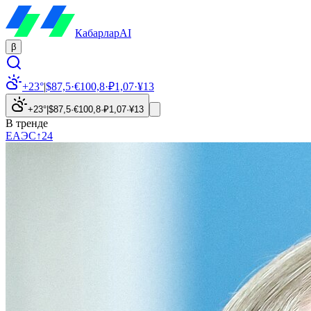
Кабарлар
AI
β
+23°
|
$
87,5
·
€
100,8
·
₽
1,07
·
¥
13
+23°
|
$
87,5
·
€
100,8
·
₽
1,07
·
¥
13
В тренде
ЕАЭС
↑
24