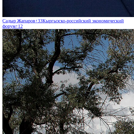
Садыр Жапаров
↑
33
Кыргызско-российский экономический
форум
↑
12