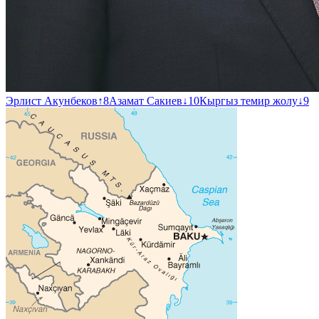
Эрлист Акунбеков
↑
8
Азамат Сакиев
↓
10
Кыргыз темир жолу
↓
9