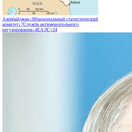
Азербайджан
↓
9
Национальный статистический
комитет
↓
7
Служба антимонопольного
регулирования
↓
4
ЕАЭС
↑
24