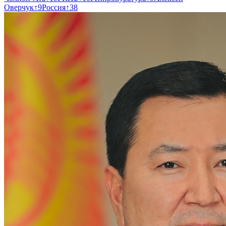
Оверчук
↑
9
Россия
↑
38