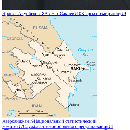
Эрлист Акунбеков
↑
8
Азамат Сакиев
↓
10
Кыргыз темир жолу
↓
9
Азербайджан
↓
9
Национальный статистический
комитет
↓
7
Служба антимонопольного регулирования
↓
4