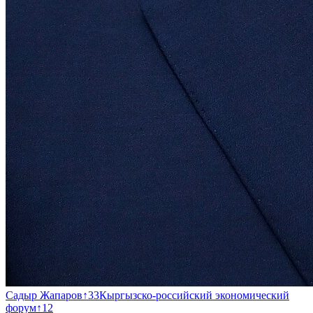
Садыр Жапаров
↑
33
Кыргызско-российский экономический
форум
↑
12