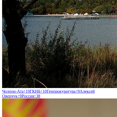
Чолпон-Ата
↑
19
ГКНБ
↑
10
Генпрокуратура
↑
9
Алексей
Оверчук
↑
9
Россия
↑
38