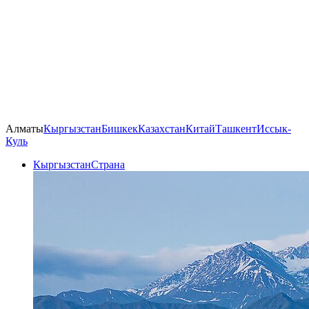
Алматы
Кыргызстан
Бишкек
Казахстан
Китай
Ташкент
Иссык-
Куль
Кыргызстан
Страна