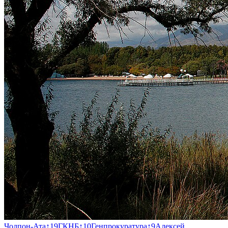
Чолпон-Ата
↑
19
ГКНБ
↑
10
Генпрокуратура
↑
9
Алексей