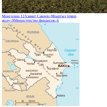
Монголия
↓
12
Азамат Сакиев
↓
9
Кыргыз темир
жолу
↓
8
Министерство финансов
↓
6