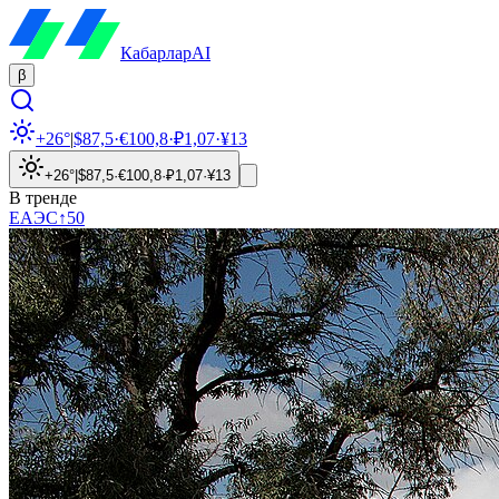
Кабарлар
AI
β
+26°
|
$
87,5
·
€
100,8
·
₽
1,07
·
¥
13
+26°
|
$
87,5
·
€
100,8
·
₽
1,07
·
¥
13
В тренде
ЕАЭС
↑
50