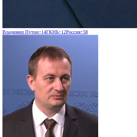
Владимир Путин
↑
14
ГКНБ
↑
12
Россия
↑
58