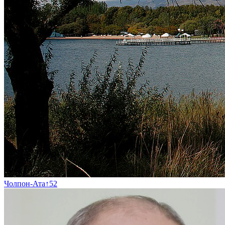
Чолпон-Ата
↑
52