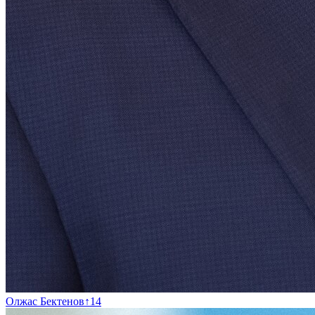
Олжас Бектенов
↑
14