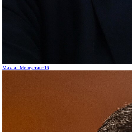
Михаил Мишустин
↑
16