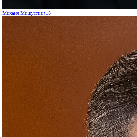
Михаил Мишустин
↑
16