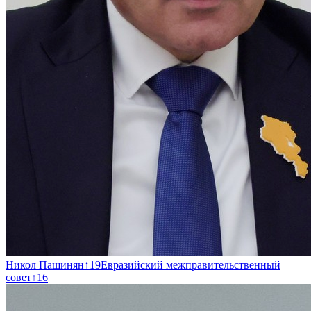
Никол Пашинян
↑
19
Евразийский межправительственный
совет
↑
16