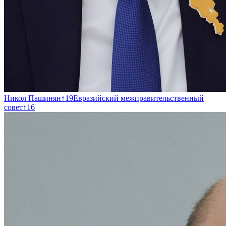
Никол Пашинян
↑
19
Евразийский межправительственный
совет
↑
16