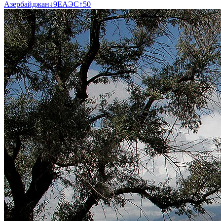
Азербайджан
↓
9
ЕАЭС
↑
50