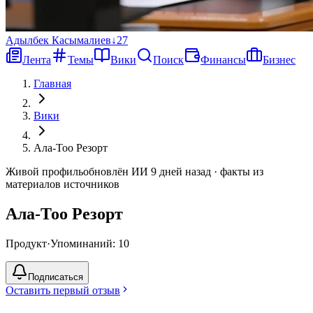
Адылбек Касымалиев
↓
27
Лента
Темы
Вики
Поиск
Финансы
Бизнес
Главная
Вики
Ала-Тоо Резорт
Живой профиль
обновлён ИИ 9 дней назад · факты из
материалов источников
Ала-Тоо Резорт
Продукт
·
Упоминаний: 10
Подписаться
Оставить первый отзыв