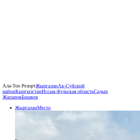
Ала-Тоо Резорт
Жыргалан
Ак-Суйский
район
Кыргызстан
Иссык-Кульская область
Садыр
Жапаров
Бишкек
Жыргалан
Место