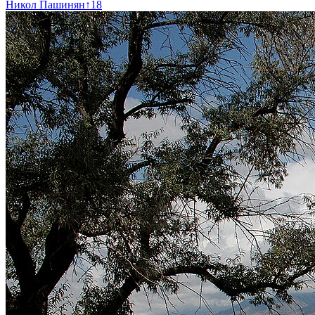
Никол Пашинян
↑
18