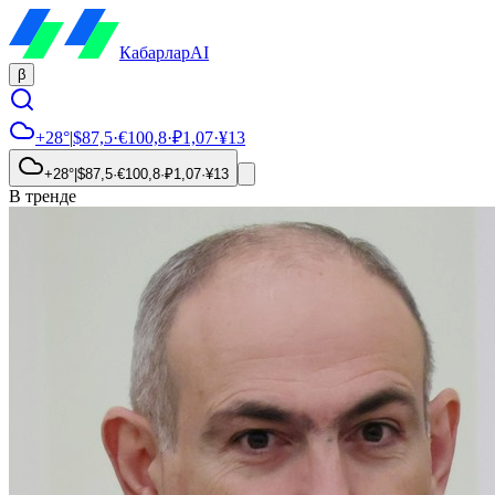
Кабарлар
AI
β
+28°
|
$
87,5
·
€
100,8
·
₽
1,07
·
¥
13
+28°
|
$
87,5
·
€
100,8
·
₽
1,07
·
¥
13
В тренде