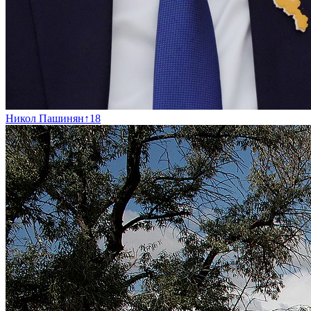
Никол Пашинян
↑
18