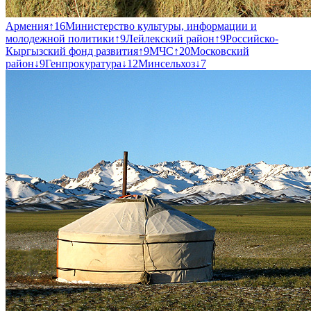
Армения
↑
16
Министерство культуры, информации и
молодежной политики
↑
9
Лейлекский район
↑
9
Российско-
Кыргызский фонд развития
↑
9
МЧС
↑
20
Московский
район
↓
9
Генпрокуратура
↓
12
Минсельхоз
↓
7