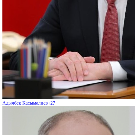
Адылбек Касымалиев
↓
27