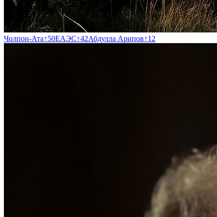
Чолпон-Ата
↑
50
ЕАЭС
↑
42
Абдулла Арипов
↑
12