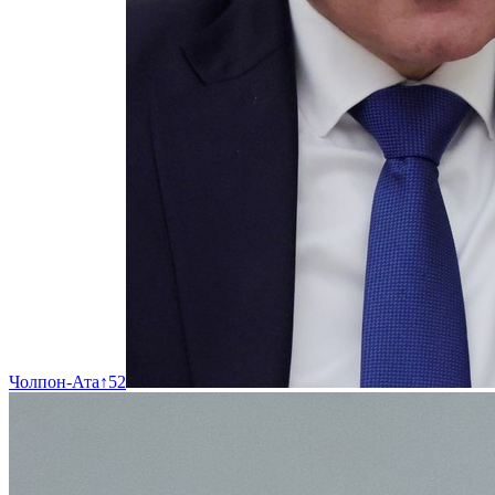
Чолпон-Ата
↑
52