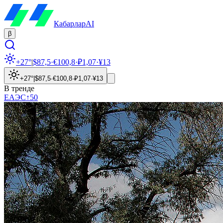
Кабарлар
AI
β
+27°
|
$
87,5
·
€
100,8
·
₽
1,07
·
¥
13
+27°
|
$
87,5
·
€
100,8
·
₽
1,07
·
¥
13
В тренде
ЕАЭС
↑
50