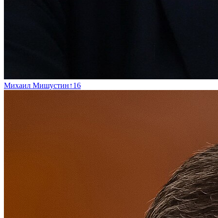
Михаил Мишустин
↑
16