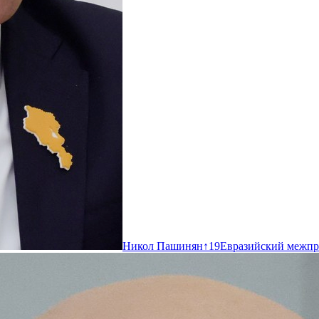
Никол Пашинян
↑
19
Евразийский межпр