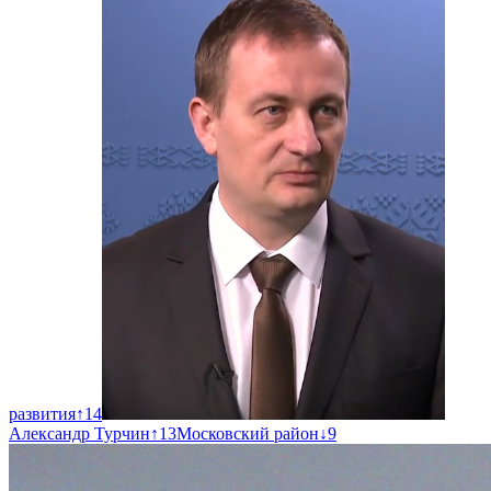
развития
↑
14
Александр Турчин
↑
13
Московский район
↓
9