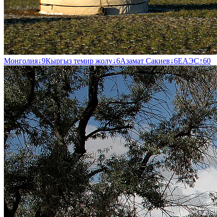
Монголия
↓
9
Кыргыз темир жолу
↓
6
Азамат Сакиев
↓
6
ЕАЭС
↑
60