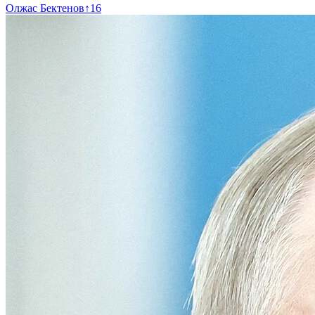
Олжас Бектенов
↑
16