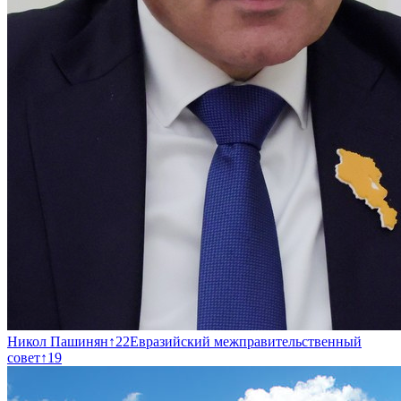
Никол Пашинян
↑
22
Евразийский межправительственный
совет
↑
19