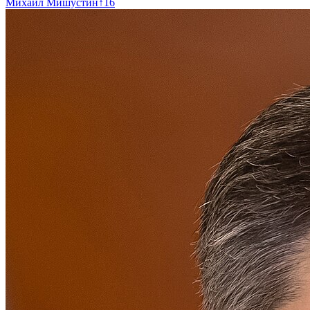
Михаил Мишустин
↑
16