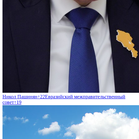
Никол Пашинян
↑
22
Евразийский межправительственный
совет
↑
19