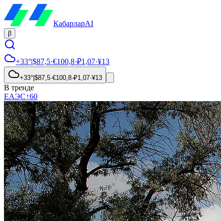
Кабарлар
AI
β
+33°
|
$
87,5
·
€
100,8
·
₽
1,07
·
¥
13
+33°
|
$
87,5
·
€
100,8
·
₽
1,07
·
¥
13
В тренде
ЕАЭС
↑
60