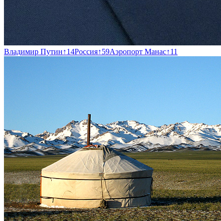
Владимир Путин
↑
14
Россия
↑
59
Аэропорт Манас
↑
11