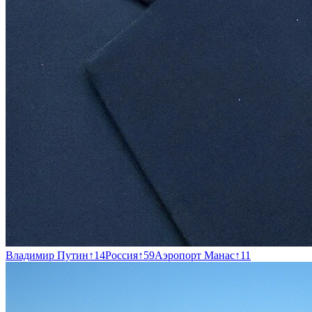
Владимир Путин
↑
14
Россия
↑
59
Аэропорт Манас
↑
11