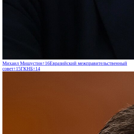
Михаил Мишустин
↑
16
Евразийский межправительственный
совет
↑
15
ГКНБ
↑
14