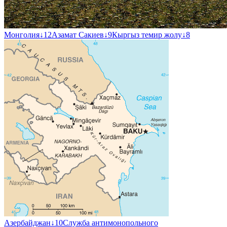
Монголия
↓
12
Азамат Сакиев
↓
9
Кыргыз темир жолу
↓
8
Азербайджан
↓
10
Служба антимонопольного