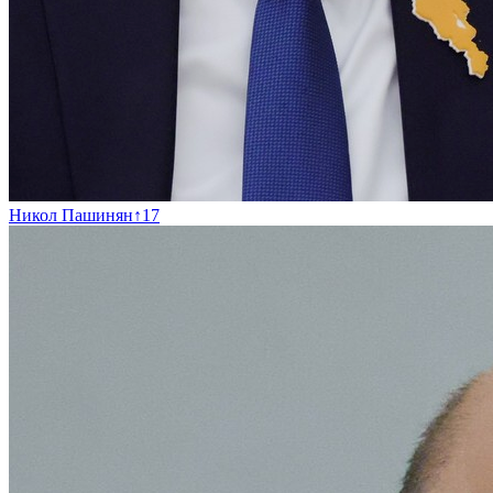
Никол Пашинян
↑
17