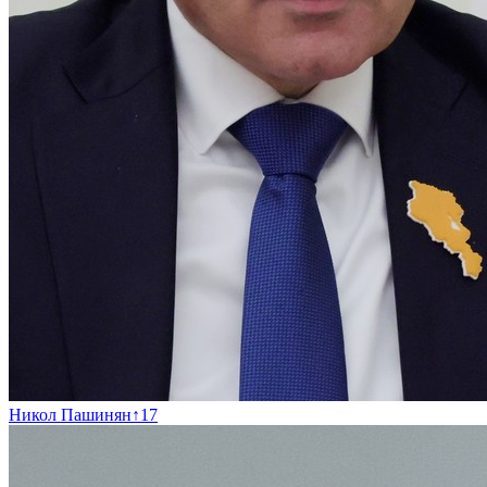
Никол Пашинян
↑
17