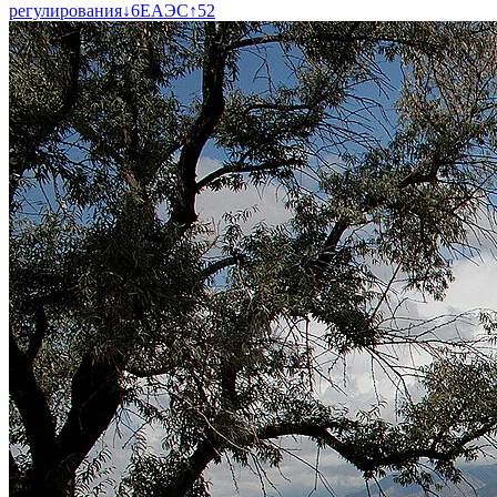
регулирования
↓
6
ЕАЭС
↑
52