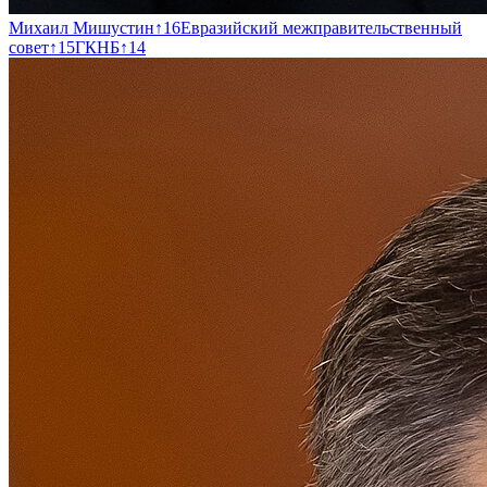
Михаил Мишустин
↑
16
Евразийский межправительственный
совет
↑
15
ГКНБ
↑
14