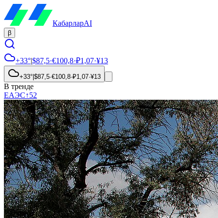
Кабарлар
AI
β
+33°
|
$
87,5
·
€
100,8
·
₽
1,07
·
¥
13
+33°
|
$
87,5
·
€
100,8
·
₽
1,07
·
¥
13
В тренде
ЕАЭС
↑
52