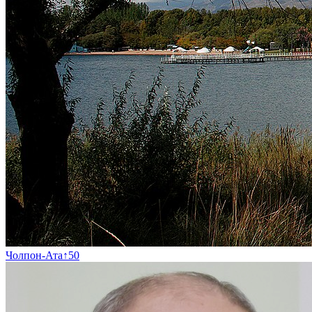
Чолпон-Ата
↑
50