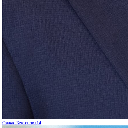
Олжас Бектенов
↑
14