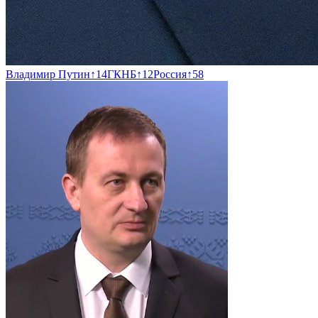
Владимир Путин
↑
14
ГКНБ
↑
12
Россия
↑
58