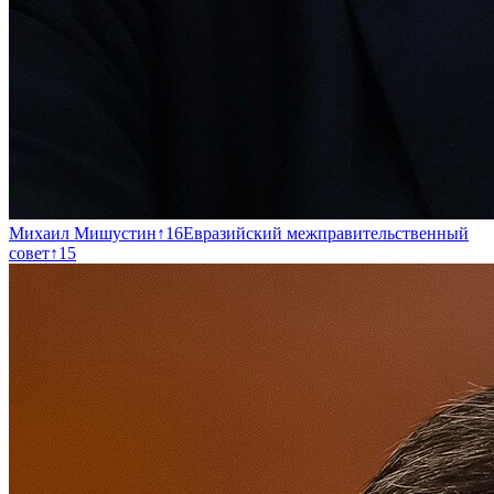
Михаил Мишустин
↑
16
Евразийский межправительственный
совет
↑
15