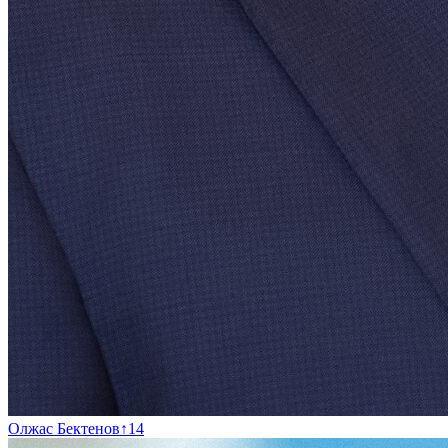
Олжас Бектенов
↑
14