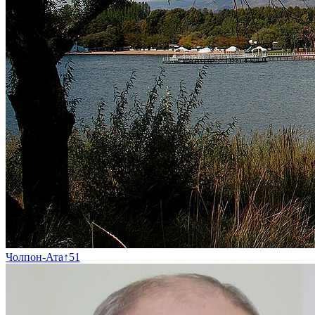
Чолпон-Ата
↑
51