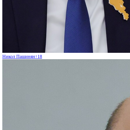
Никол Пашинян
↑
18