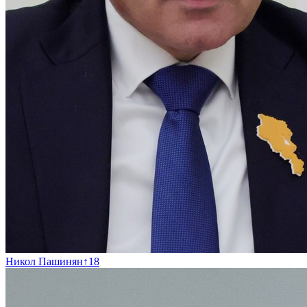
Никол Пашинян
↑
18