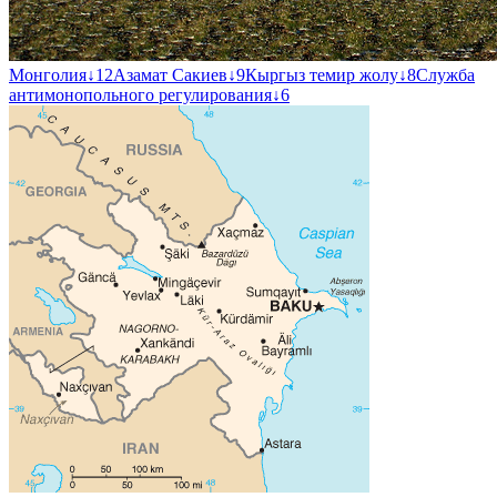
Монголия
↓
12
Азамат Сакиев
↓
9
Кыргыз темир жолу
↓
8
Служба
антимонопольного регулирования
↓
6