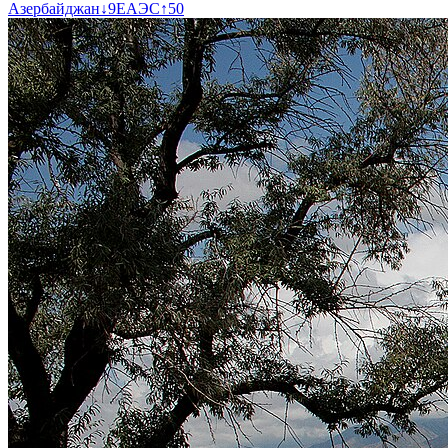
Азербайджан
↓
9
ЕАЭС
↑
50