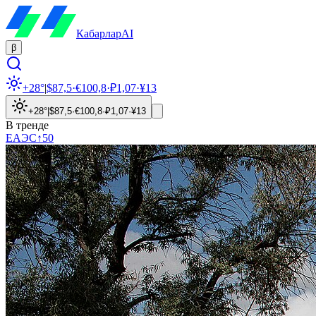
Кабарлар
AI
β
+28°
|
$
87,5
·
€
100,8
·
₽
1,07
·
¥
13
+28°
|
$
87,5
·
€
100,8
·
₽
1,07
·
¥
13
В тренде
ЕАЭС
↑
50