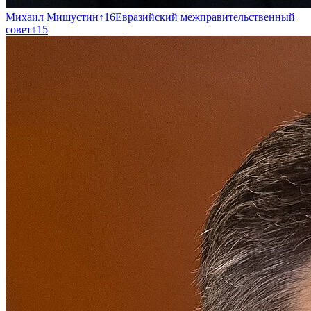
Михаил Мишустин
↑
16
Евразийский межправительственный
совет
↑
15