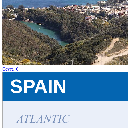
Сеута
↓
6