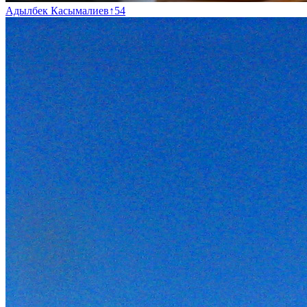
Адылбек Касымалиев
↑
54