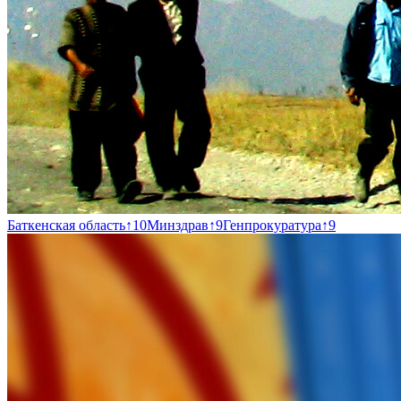
Баткенская область
↑
10
Минздрав
↑
9
Генпрокуратура
↑
9