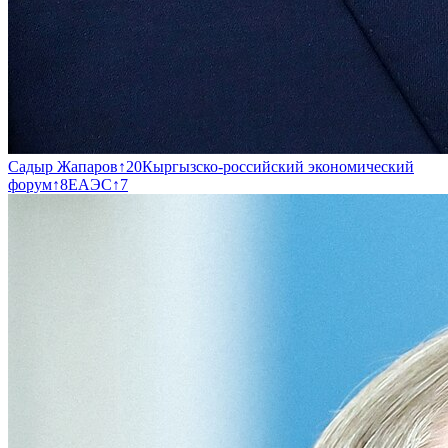
Садыр Жапаров
↑
20
Кыргызско-российский экономический
форум
↑
8
ЕАЭС
↑
7