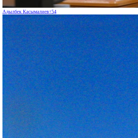
Адылбек Касымалиев
↑
54