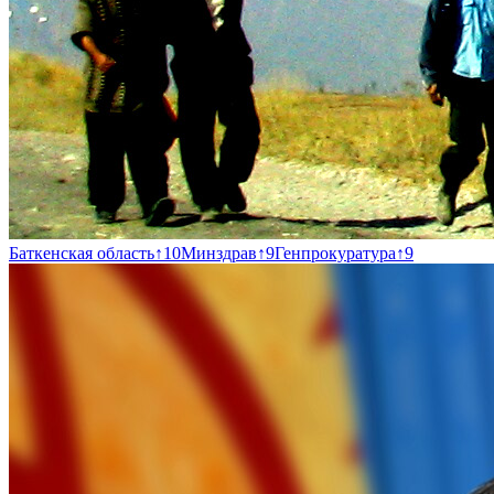
Баткенская область
↑
10
Минздрав
↑
9
Генпрокуратура
↑
9