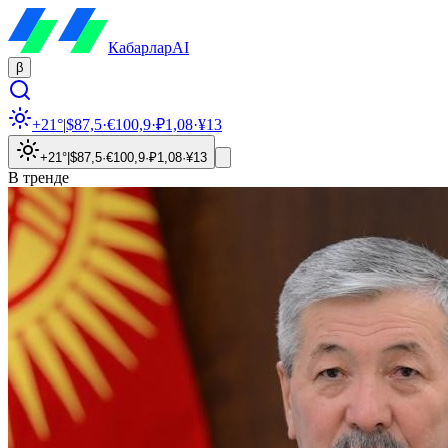
Кабарлар
AI
β
+21°
|
$
87,5
·
€
100,9
·
₽
1,08
·
¥
13
+21°
|
$
87,5
·
€
100,9
·
₽
1,08
·
¥
13
В тренде