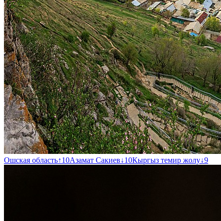
Ошская область
↑
10
Азамат Сакиев
↓
10
Кыргыз темир жолу
↓
9